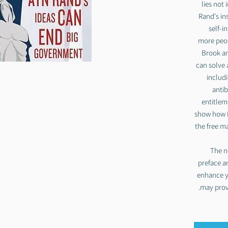
lies not
Rand's in
self-i
more peop
Brook an
can solve a
includi
antib
entitlem
show how R
the free m
The n
preface a
enhance y
may prove