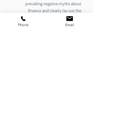
prevailing negative myths about
finance and clearly lay out the
industry’s virtues within a moral
framework. This ambitious book shows
Phone
Email
readers how we can reframe societal
morals and end the vilification of
financiers.
בחסות מרכז איין ראנד בישראל
חנות הוצאת אנכי
כתובת: רח' אלוף קלמן מגן 3, תל
אביב,
מתחם WeWork, מעל שרונה
מרקט,
כניסה A, קומה 3.
איסוף בימי עבודה א'-ה' 10:00-17:00
משלוחים בישראל ולחו"ל​